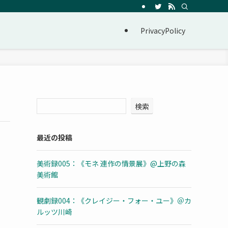
PrivacyPolicy
検索
最近の投稿
美術録005：《モネ 連作の情景展》@上野の森
美術館
観劇録004：《クレイジー・フォー・ユー》＠カ
ルッツ川崎