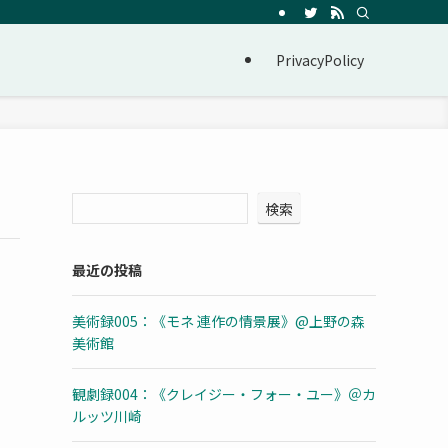
PrivacyPolicy
検索
最近の投稿
美術録005：《モネ 連作の情景展》@上野の森
美術館
観劇録004：《クレイジー・フォー・ユー》＠カ
ルッツ川崎