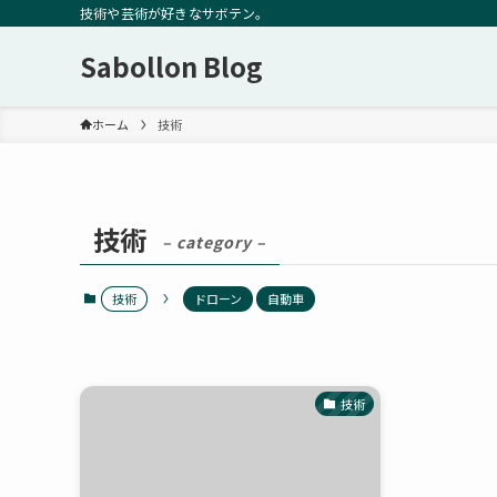
技術や芸術が好きなサボテン。
Sabollon Blog
ホーム
技術
技術
– category –
技術
ドローン
自動車
技術